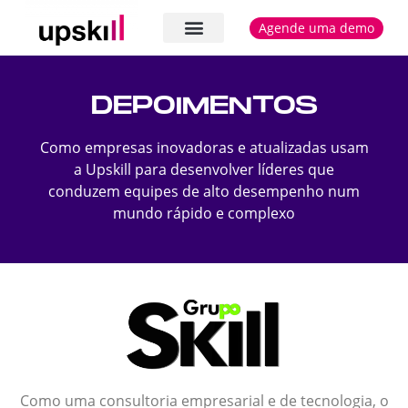
Agende uma demo
Cases e depoimentos
DEPOIMENTOS
Como empresas inovadoras e atualizadas usam
a Upskill para desenvolver líderes que
conduzem equipes de alto desempenho num
mundo rápido e complexo
Como uma consultoria empresarial e de tecnologia, o