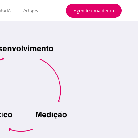
Agende uma demo
torIA
Artigos