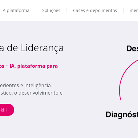
A plataforma
Soluções
Cases e depoimentos
men
a de Liderança
 + IA, plataforma para
ientes e inteligência
óstico, o desenvolvimento e
ill