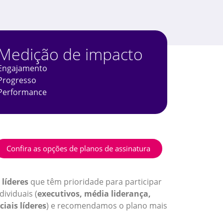
Medição de impacto
Engajamento
Progresso
Performance
Confira as opções de planos de assinatura
 líderes
que têm prioridade para participar
ividuais (
executivos, média liderança,
iais líderes
) e recomendamos o plano mais