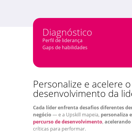
Diagnóstico
Perfil de liderança
Gaps de habilidades
Personalize e acelere o
desenvolvimento da li
Cada líder enfrenta desafios diferentes 
negócio
— e a Upskill mapeia,
personaliza 
percurso de desenvolvimento
,
acelerando
críticas para performar.