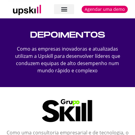
Agendar uma demo
Casos e depoimentos
DEPOIMENTOS
Como as empresas inovadoras e atualizadas
utilizam a Upskill para desenvolver líderes que
conduzem equipas de alto desempenho num
mundo rápido e complexo
Como uma consultoria empresarial e de tecnologia, o