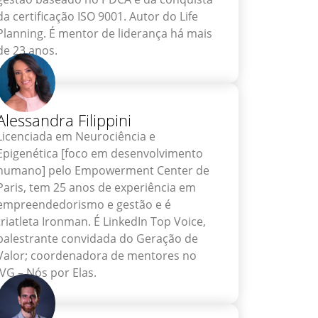
da certificação ISO 9001. Autor do Life
Planning. É mentor de liderança há mais
de 23 anos.
Alessandra Filippini
Licenciada em Neurociência e
Epigenética [foco em desenvolvimento
humano] pelo Empowerment Center de
Paris, tem 25 anos de experiência em
empreendedorismo e gestão e é
triatleta Ironman. É LinkedIn Top Voice,
palestrante convidada do Geração de
Valor; coordenadora de mentores no
IVG – Nós por Elas.