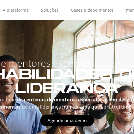
A plataforma
Soluções
Cases e depoimentos
men
e mentores especialistas em d
HABILIDADES D
LIDERANÇA
um time de
centenas de mentores especialistas em desenv
tamentos
de uma liderança humanizada que constrói times 
Agende uma demo