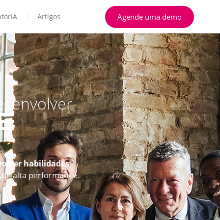
Agende uma demo
torIA
Artigos
esenvolver
E
olver habilidades,
de alta performance.