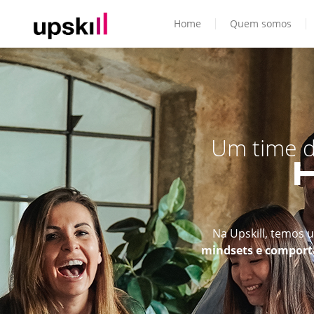
Home
Quem somos
Um time d
Na Upskill, temos 
mindsets e compor