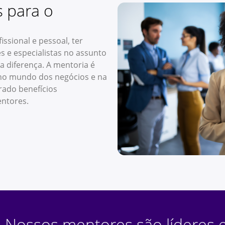
 para o
ssional e pessoal, ter
s e especialistas no assunto
a diferença. A mentoria é
no mundo dos negócios e na
rado benefícios
mentores.
Nossos mentores são líderes e