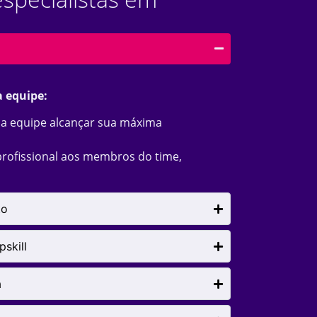
a equipe:
a a equipe alcançar sua máxima
profissional aos membros do time,
to
skill
a