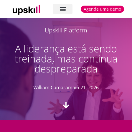
Agende uma demo
Cases e depoimentos
Upskill Platform
A liderança está sendo
treinada, mas continua
despreparada
William Camara
maio 21, 2026