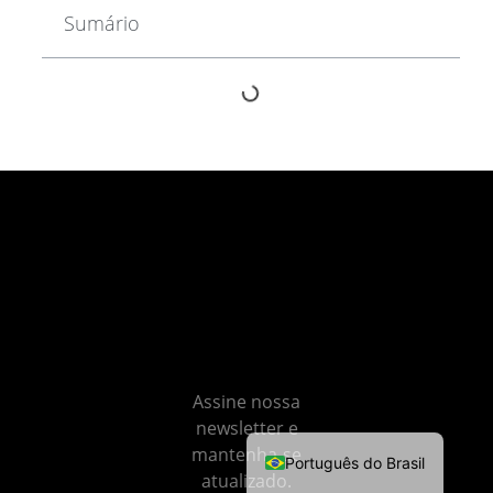
Sumário
Não
perca
nenhum
Português
insight
Español
Assine nossa
newsletter e
English (UK)
mantenha-se
Português do Brasil
atualizado.