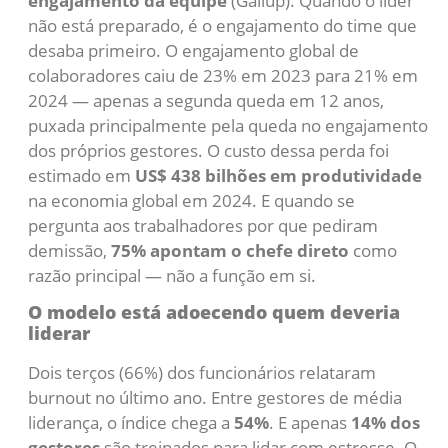
engajamento da equipe
(Gallup). Quando o líder
não está preparado, é o engajamento do time que
desaba primeiro. O engajamento global de
colaboradores caiu de 23% em 2023 para 21% em
2024 — apenas a segunda queda em 12 anos,
puxada principalmente pela queda no engajamento
dos próprios gestores. O custo dessa perda foi
estimado em
US$ 438 bilhões em produtividade
na economia global em 2024. E quando se
pergunta aos trabalhadores por que pediram
demissão,
75% apontam o chefe direto
como
razão principal — não a função em si.
O modelo está adoecendo quem deveria
liderar
Dois terços (66%) dos funcionários relataram
burnout no último ano. Entre gestores de média
liderança, o índice chega a
54%
. E apenas
14% dos
gestores
são treinados para lidar com estresse. O