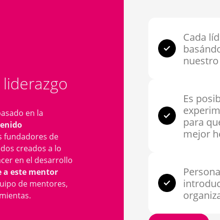
Cada líd
basándo
nuestro 
 liderazgo
Es posi
experim
basado en la
para qu
enido
mejor h
s fundadores de
idos creados a lo
cer en el desarrollo
Persona
a este mentor
introdu
quipo de mentores,
organiza
amientas.