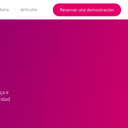
Reservar una demostración
toría
Artículos
ça e
cidad