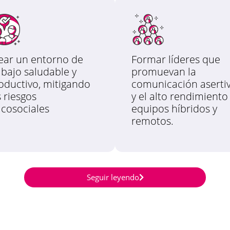
ear un entorno de
Formar líderes que
abajo saludable y
promuevan la
oductivo, mitigando
comunicación aserti
s riesgos
y el alto rendimiento
icosociales
equipos híbridos y
remotos.
Seguir leyendo