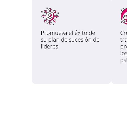
Promueva el éxito de
Cr
su plan de sucesión de
tr
líderes
pr
lo
ps