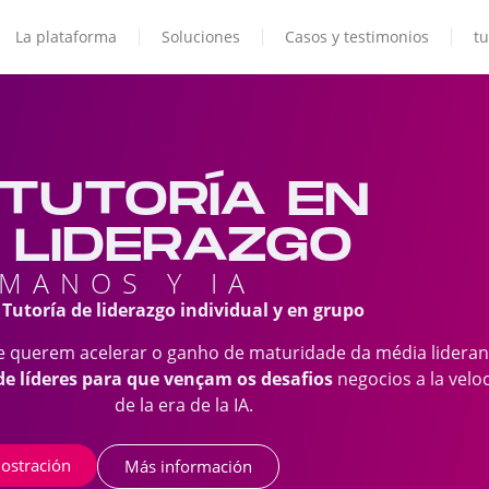
La plataforma
Soluciones
Casos y testimonios
tu
TUTORÍA EN
LIDERAZGO
MANOS Y IA
Tutoría de liderazgo individual y en grupo
 querem acelerar o ganho de maturidade da média lideran
de líderes para que vençam os desafios
negocios a la velo
de la era de la IA.
ostración
Más información