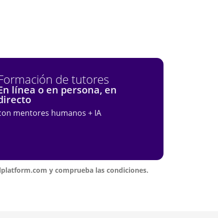
Formación de tutores
En línea o en persona, en
directo
con mentores humanos + IA
llplatform.com y comprueba las condiciones.