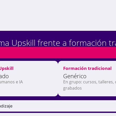
ma Upskill frente a formación tr
pskill
Formación tradicional
zado
Genérico
umanos e IA
En grupo: cursos, talleres,
grabados
dizaje