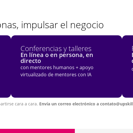
nas, impulsar el negocio
Conferencias y talleres
En línea o en persona, en
directo
con mentores humanos + apoyo
virtualizado de mentores con IA
rtirse cara a cara.
Envía un correo electrónico a contato@upski