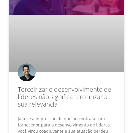
Terceirizar o desenvolvimento de
líderes não significa terceirizar a
sua relevância
Já teve a impressão de que ao contratar um
fornecedor para o desenvolvimento de líderes,
você virou coadjuvante e sua atuação perdeu