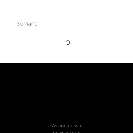
Sumário
Não
perca
nenhum
insight
Assine nossa
newsletter e