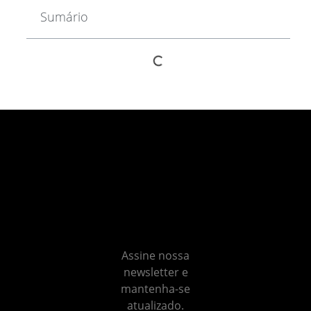
Sumário
Não
perca
nenhum
insight
Assine nossa
newsletter e
mantenha-se
atualizado.