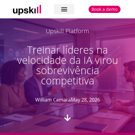
Book a demo
The platform
Cases and testimonials
Upskill Platform
Treinar líderes na
velocidade da IA virou
sobrevivência
competitiva
William Camara
May 28, 2026