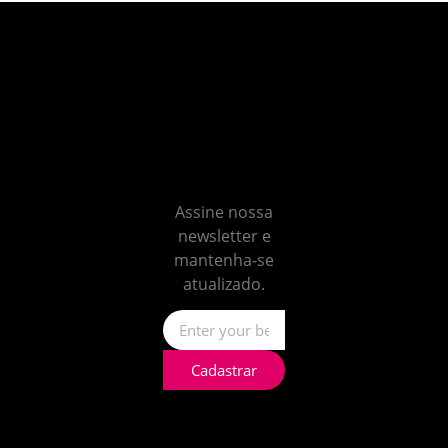
Não
perca
nenhum
insight
Assine nossa
newsletter e
mantenha-se
atualizado.
Cadastrar