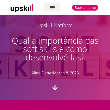
Book a demo
The platform
Cases and testimonials
Upskill Platform
Qual a importância das
soft skills e como
desenvolvê-las?
Aline Daher
March 8, 2023