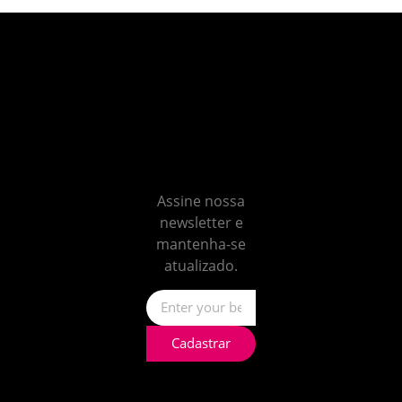
Não
perca
nenhum
insight
Assine nossa
newsletter e
mantenha-se
atualizado.
Cadastrar