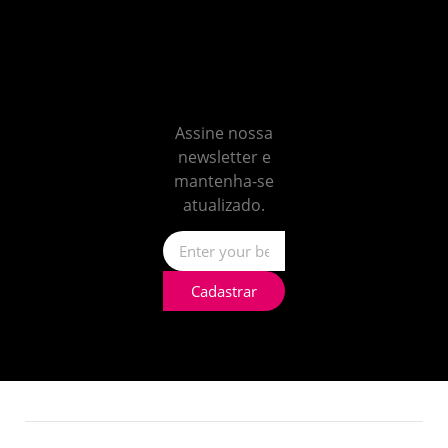
Não
perca
nenhum
insight
Assine nossa
newsletter e
mantenha-se
atualizado.
Cadastrar