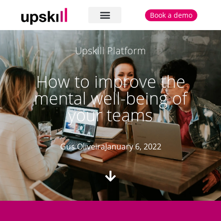
Book a demo
The platform
Cases and testimonials
Upskill Platform
How to improve the
mental well-being of
your teams
Gus Oliveira
January 6, 2022