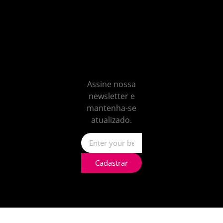
Não
perca
nenhum
insight
Assine nossa
newsletter e
mantenha-se
atualizado.
Cadastrar