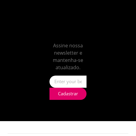
Não
perca
nenhum
insight
Assine nossa
newsletter e
mantenha-se
atualizado.
Cadastrar