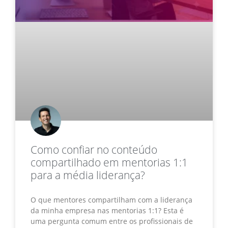
Como confiar no conteúdo
compartilhado em mentorias 1:1
para a média liderança?
O que mentores compartilham com a liderança
da minha empresa nas mentorias 1:1? Esta é
uma pergunta comum entre os profissionais de