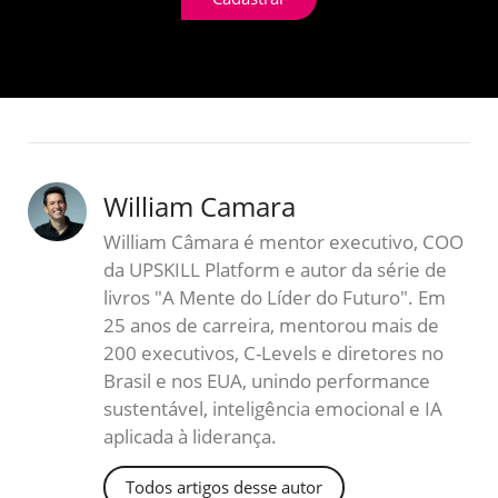
William Camara
William Câmara é mentor executivo, COO
da UPSKILL Platform e autor da série de
livros "A Mente do Líder do Futuro". Em
25 anos de carreira, mentorou mais de
200 executivos, C-Levels e diretores no
Brasil e nos EUA, unindo performance
sustentável, inteligência emocional e IA
aplicada à liderança.
Todos artigos desse autor