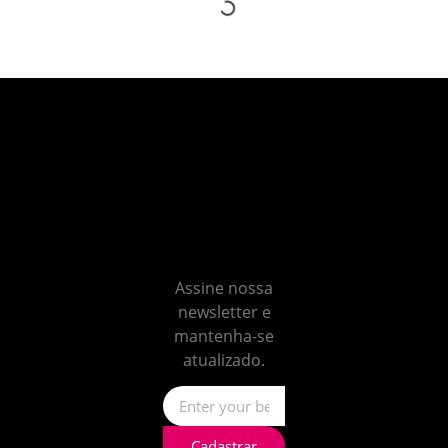
Não
perca
nenhum
insight
Assine nossa
newsletter e
mantenha-se
atualizado.
Cadastrar