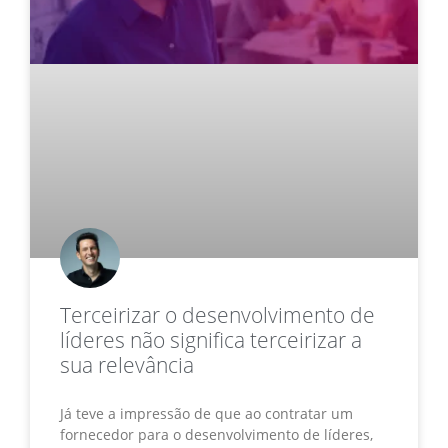
Terceirizar o desenvolvimento de
líderes não significa terceirizar a
sua relevância
Já teve a impressão de que ao contratar um
fornecedor para o desenvolvimento de líderes,