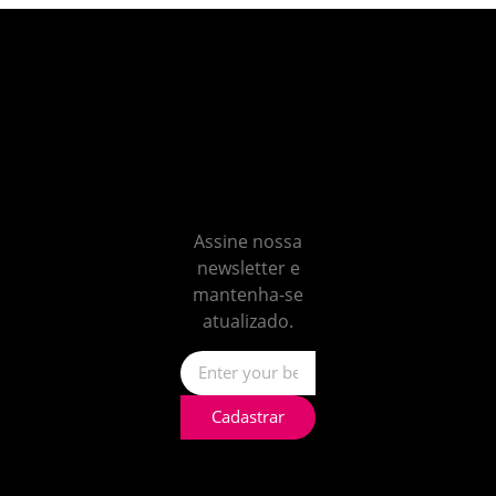
Não
perca
nenhum
insight
Assine nossa
newsletter e
mantenha-se
atualizado.
Cadastrar