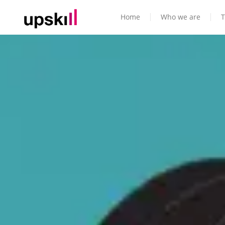
Home
Who we are
T