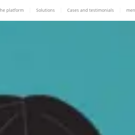
he platform
Solutions
Cases and testimonials
men