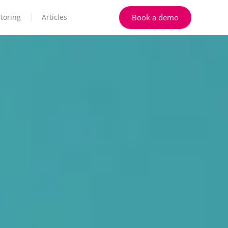
Book a demo
toring
Articles