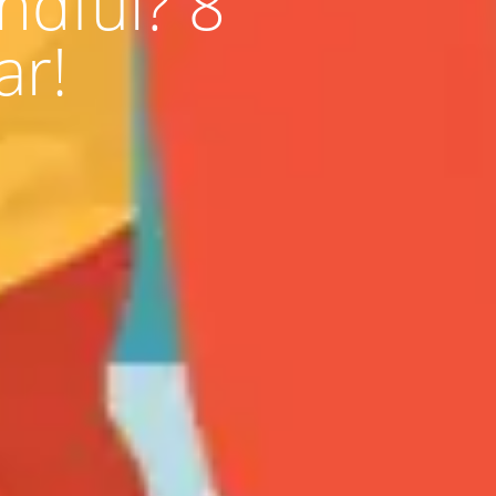
ndful? 8
ar!