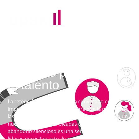
RECUALIFICACIÓN Y PERFECCIONAMIENTO DE
LOS DIRIGENTES
4 estrategias
actuales para retener
el talento
La retención del talento se ha convertido en un
importante talón de Aquiles para que la mayoría de
las empresas crezcan en la pospandemia. Como un
nuevo capítulo en las oleadas de despidos, el
abandono silencioso es una señal más de que los
líderes necesitan actualizarse y adaptarse. Con este